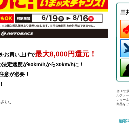
最大8,000円還元！
をお買い上げで
定速度が60km/hから30km/hに！
注意が必要！
！
当HPに
ルファ
ンター
さい。
商品を
顧客