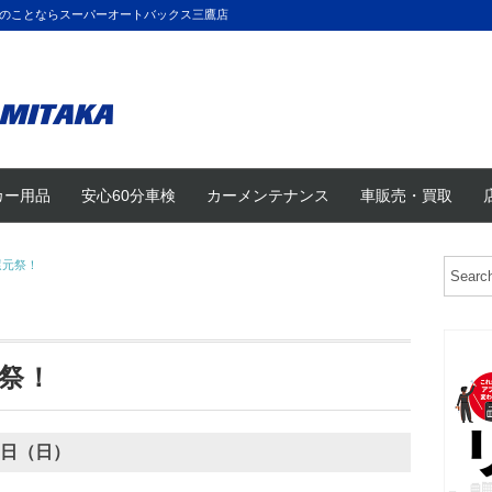
のことならスーパーオートバックス三鷹店
カー用品
安心60分車検
カーメンテナンス
車販売・買取
還元祭！
祭！
6日（日）