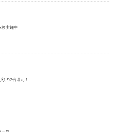
点検実施中！
元額の2倍還元！
還元祭